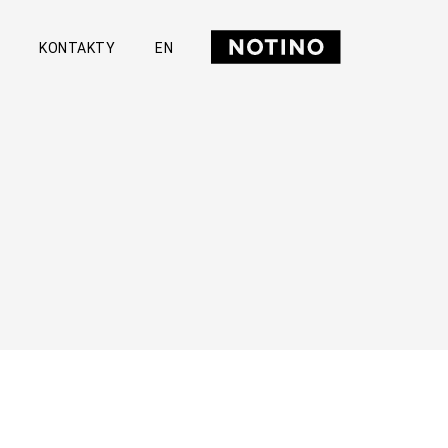
KONTAKTY
EN