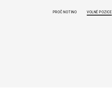
PROČ NOTINO
VOLNÉ POZICE